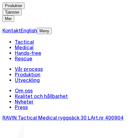
Produkter
Tjänster
Mer
Kontakt
English
Meny
Tactical
Medical
Hands-free
Rescue
Vår process
Produktion
Utveckling
Om oss
Kvalitet och hållbarhet
Nyheter
Press
RAVIN Tactical Medical ryggsäck 30 L
Art.nr
400904