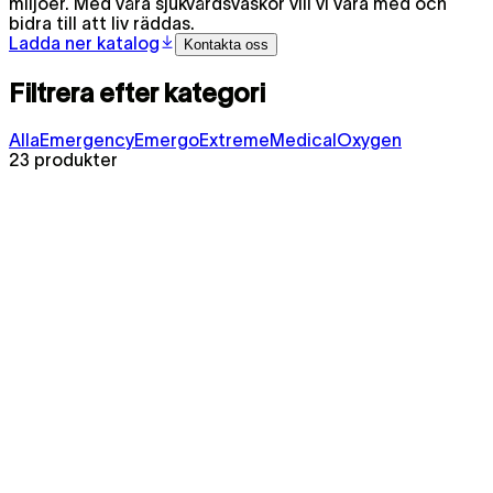
miljöer. Med våra sjukvårdsväskor vill vi vara med och
bidra till att liv räddas.
Ladda ner katalog
Kontakta oss
Filtrera efter kategori
Alla
Emergency
Emergo
Extreme
Medical
Oxygen
23 produkter