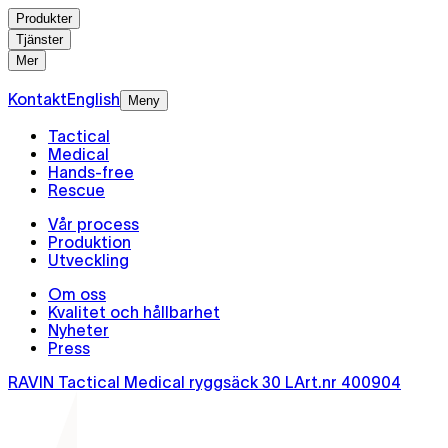
Produkter
Tjänster
Mer
Kontakt
English
Meny
Tactical
Medical
Hands-free
Rescue
Vår process
Produktion
Utveckling
Om oss
Kvalitet och hållbarhet
Nyheter
Press
RAVIN Tactical Medical ryggsäck 30 L
Art.nr
400904