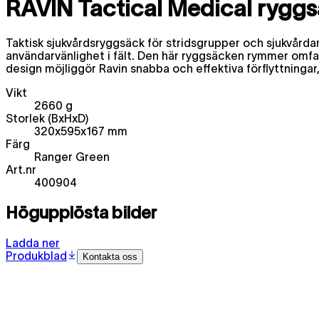
RAVIN Tactical Medical ryggs
Taktisk sjukvårdsryggsäck för stridsgrupper och sjukvårdar
användarvänlighet i fält. Den här ryggsäcken rymmer omfa
design möjliggör Ravin snabba och effektiva förflyttningar
Vikt
2660 g
Storlek (BxHxD)
320x595x167 mm
Färg
Ranger Green
Art.nr
400904
Högupplösta bilder
Ladda ner
Produkblad
Kontakta oss