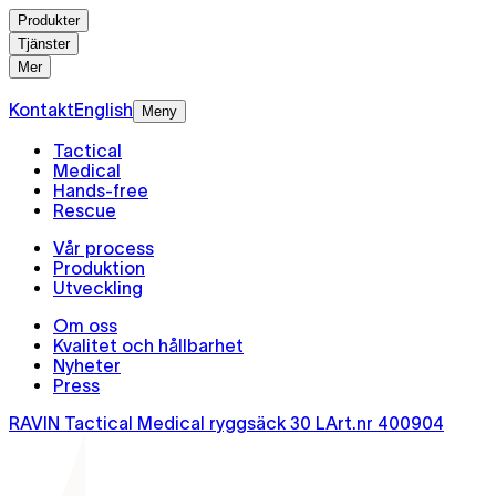
Produkter
Tjänster
Mer
Kontakt
English
Meny
Tactical
Medical
Hands-free
Rescue
Vår process
Produktion
Utveckling
Om oss
Kvalitet och hållbarhet
Nyheter
Press
RAVIN Tactical Medical ryggsäck 30 L
Art.nr
400904