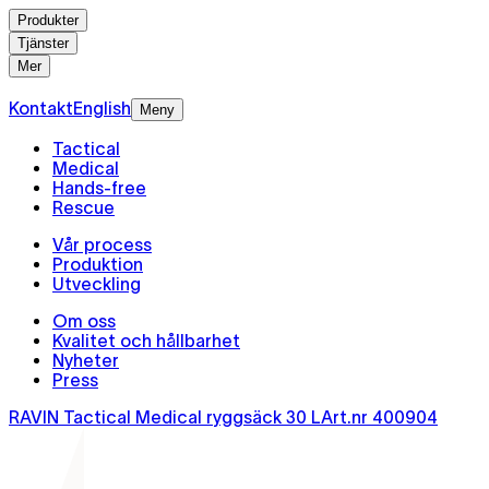
Produkter
Tjänster
Mer
Kontakt
English
Meny
Tactical
Medical
Hands-free
Rescue
Vår process
Produktion
Utveckling
Om oss
Kvalitet och hållbarhet
Nyheter
Press
RAVIN Tactical Medical ryggsäck 30 L
Art.nr
400904