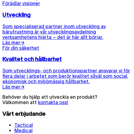
Förädlar visioner
Utveckling
Som specialiserad partner inom utveckling av
bärutrustning är vår utvecklingsavdelning
verksamhetens hjärta – det är här allt börjar.
Läs mer
→
För din säkerhet
Kvalitet och hållbarhet
Som utvecklings- och produktionspartner ansvarar vi för
flera delar i arbetet som berör kvalitet såväl som social,
ekonomisk och miljömässig hållbarhet.
Läs mer
→
Behöver du hjälp att utveckla en produkt?
Välkommen att
kontakta oss!
Vårt erbjudande
Tactical
Medical