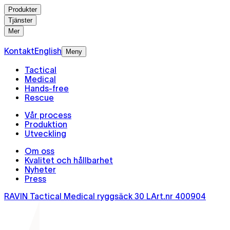
Produkter
Tjänster
Mer
Kontakt
English
Meny
Tactical
Medical
Hands-free
Rescue
Vår process
Produktion
Utveckling
Om oss
Kvalitet och hållbarhet
Nyheter
Press
RAVIN Tactical Medical ryggsäck 30 L
Art.nr
400904