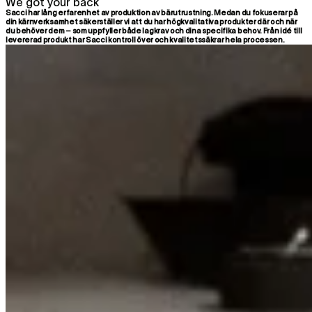
We got your back
Sacci har lång erfarenhet av produktion av bärutrustning. Medan du fokuserar på
din kärnverksamhet säkerställer vi att du har högkvalitativa produkter där och när
du behöver dem – som uppfyller både lagkrav och dina specifika behov. Från idé till
levererad produkt har Sacci kontroll över och kvalitetssäkrar hela processen.