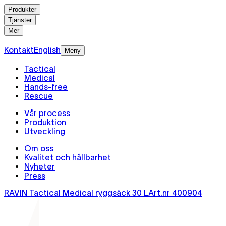
Produkter
Tjänster
Mer
Kontakt
English
Meny
Tactical
Medical
Hands-free
Rescue
Vår process
Produktion
Utveckling
Om oss
Kvalitet och hållbarhet
Nyheter
Press
RAVIN Tactical Medical ryggsäck 30 L
Art.nr
400904