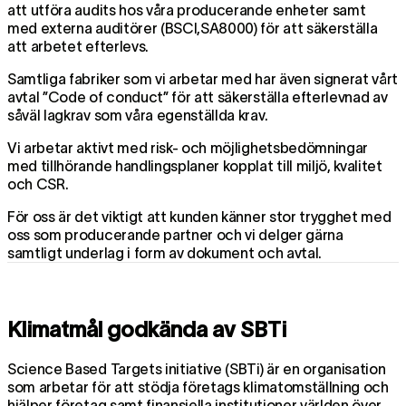
att utföra audits hos våra producerande enheter samt
med externa auditörer (BSCI,SA8000) för att säkerställa
att arbetet efterlevs.
Samtliga fabriker som vi arbetar med har även signerat vårt
avtal ”Code of conduct” för att säkerställa efterlevnad av
såväl lagkrav som våra egenställda krav.
Vi arbetar aktivt med risk- och möjlighetsbedömningar
med tillhörande handlingsplaner kopplat till miljö, kvalitet
och CSR.
För oss är det viktigt att kunden känner stor trygghet med
oss som producerande partner och vi delger gärna
samtligt underlag i form av dokument och avtal.
Klimatmål godkända av SBTi
Science Based Targets initiative (SBTi) är en organisation
som arbetar för att stödja företags klimatomställning och
hjälper företag samt finansiella institutioner världen över