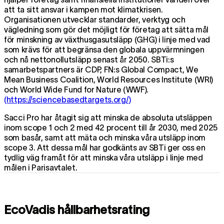
att ta sitt ansvar i kampen mot klimatkrisen.
Organisationen utvecklar standarder, verktyg och
vägledning som gör det möjligt för företag att sätta mål
för minskning av växthusgasutsläpp (GHG) i linje med vad
som krävs för att begränsa den globala uppvärmningen
och nå nettonollutsläpp senast år 2050. SBTi:s
samarbetspartners är CDP, FN:s Global Compact, We
Mean Business Coalition, World Resources Institute (WRI)
och World Wide Fund for Nature (WWF).
(https://sciencebasedtargets.org/)
Sacci Pro har åtagit sig att minska de absoluta utsläppen
inom scope 1 och 2 med 42 procent till år 2030, med 2025
som basår, samt att mäta och minska våra utsläpp inom
scope 3. Att dessa mål har godkänts av SBTi ger oss en
tydlig väg framåt för att minska våra utsläpp i linje med
målen i Parisavtalet.
EcoVadis hållbarhetsrating