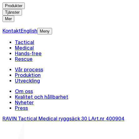
Produkter
Tjänster
Mer
Kontakt
English
Meny
Tactical
Medical
Hands-free
Rescue
Vår process
Produktion
Utveckling
Om oss
Kvalitet och hållbarhet
Nyheter
Press
RAVIN Tactical Medical ryggsäck 30 L
Art.nr
400904