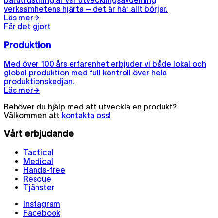
bärutrustning är vår utvecklingsavdelning
verksamhetens hjärta – det är här allt börjar.
Läs mer
→
Får det gjort
Produktion
Med över 100 års erfarenhet erbjuder vi både lokal och
global produktion med full kontroll över hela
produktionskedjan.
Läs mer
→
Behöver du hjälp med att utveckla en produkt?
Välkommen att
kontakta oss!
Vårt erbjudande
Tactical
Medical
Hands-free
Rescue
Tjänster
Instagram
Facebook