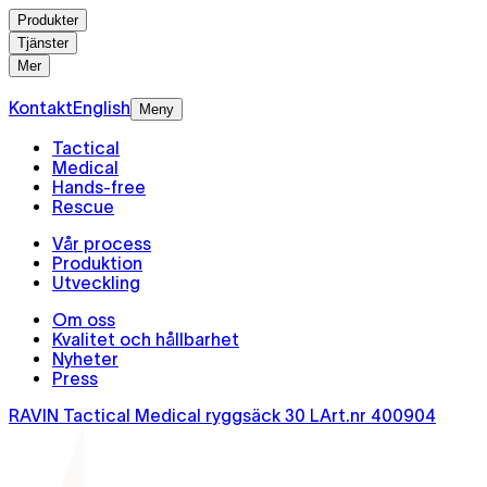
Produkter
Tjänster
Mer
Kontakt
English
Meny
Tactical
Medical
Hands-free
Rescue
Vår process
Produktion
Utveckling
Om oss
Kvalitet och hållbarhet
Nyheter
Press
RAVIN Tactical Medical ryggsäck 30 L
Art.nr
400904