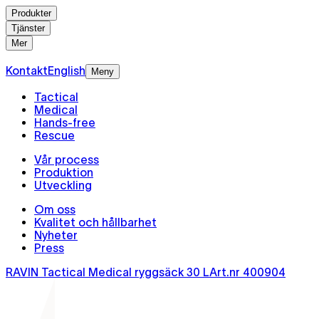
Produkter
Tjänster
Mer
Kontakt
English
Meny
Tactical
Medical
Hands-free
Rescue
Vår process
Produktion
Utveckling
Om oss
Kvalitet och hållbarhet
Nyheter
Press
RAVIN Tactical Medical ryggsäck 30 L
Art.nr
400904