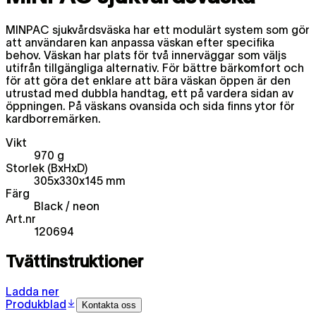
MINPAC sjukvårdsväska har ett modulärt system som gör
att användaren kan anpassa väskan efter specifika
behov. Väskan har plats för två innerväggar som väljs
utifrån tillgängliga alternativ. För bättre bärkomfort och
för att göra det enklare att bära väskan öppen är den
utrustad med dubbla handtag, ett på vardera sidan av
öppningen. På väskans ovansida och sida finns ytor för
kardborremärken.
Vikt
970 g
Storlek (BxHxD)
305x330x145 mm
Färg
Black / neon
Art.nr
120694
Tvättinstruktioner
Ladda ner
Produkblad
Kontakta oss