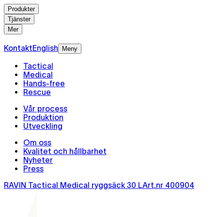
Produkter
Tjänster
Mer
Kontakt
English
Meny
Tactical
Medical
Hands-free
Rescue
Vår process
Produktion
Utveckling
Om oss
Kvalitet och hållbarhet
Nyheter
Press
RAVIN Tactical Medical ryggsäck 30 L
Art.nr
400904