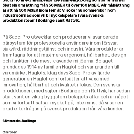
Sacci Pro är ett snabbväxande familjeägt bolag som på fem år har
ökat sin omsättning från 50 MSEK till över 180 MSEK. Vår målsättning
är att nå 500 MSEK inom fem år. Vi söker nu sömmerskor inom
industrisömnad som vill bli nyckelspelare i våra svenska
produktionsteam i Borlänge samt Rättvik.
På Sacci Pro utvecklar och producerar vi avancerade
bärsystem för professionella användare inom försvar,
sjukvård, räddningstjänst och industri. Våra produkter är
framtagna för att maximera ergonomi, hållbarhet, design
och funktion i de mest krävande miljöerna. Bolaget
grundades 1914 av familjen Haglöf och var grunden till
varumärket Haglöfs. Idag drivs Sacci Pro av fjärde
generationen Haglöf och fortsätter att växa med
innovation, hållbarhet och kvalitet i fokus. Den svenska
produktionen, med sajter i Borlänge och Rättvik, har sedan
start varit en viktig byggsten i bolagets affär och är något
som vi fortsatt satsar mycket på, inte minst då vi ser en
ökad efterfrågan på svensk produktion från våra kunder.
Sömmerska, Borlänge
Om rollen