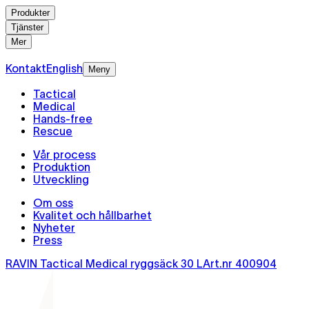
Produkter
Tjänster
Mer
Kontakt
English
Meny
Tactical
Medical
Hands-free
Rescue
Vår process
Produktion
Utveckling
Om oss
Kvalitet och hållbarhet
Nyheter
Press
RAVIN Tactical Medical ryggsäck 30 L
Art.nr
400904