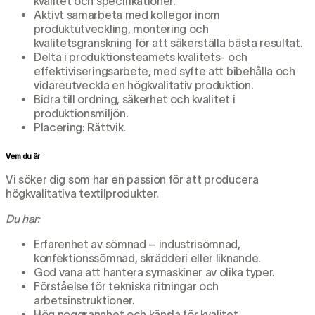
kvalitet och specifikationer.
Aktivt samarbeta med kollegor inom
produktutveckling, montering och
kvalitetsgranskning för att säkerställa bästa resultat.
Delta i produktionsteamets kvalitets- och
effektiviseringsarbete, med syfte att bibehålla och
vidareutveckla en högkvalitativ produktion.
Bidra till ordning, säkerhet och kvalitet i
produktionsmiljön.
Placering: Rättvik.
Vem du är
Vi söker dig som har en passion för att producera
högkvalitativa textilprodukter.
Du har:
Erfarenhet av sömnad – industrisömnad,
konfektionssömnad, skrädderi eller liknande.
God vana att hantera symaskiner av olika typer.
Förståelse för tekniska ritningar och
arbetsinstruktioner.
Hög noggrannhet och känsla för kvalitet.