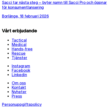
Sacci tar nästa steg – byter namn till Sacci Pro och öppnar
för konsumentlansering
Borlänge, 18 februari 2026
Vårt erbjudande
Tactical
Medical
Hands-free
Rescue
Tjänster
Instagram
Facebook
Linkedin
Om oss
Kontakt
Nyheter
Press
Personuppgiftspolicy