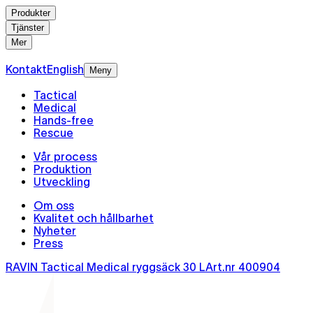
Produkter
Tjänster
Mer
Kontakt
English
Meny
Tactical
Medical
Hands-free
Rescue
Vår process
Produktion
Utveckling
Om oss
Kvalitet och hållbarhet
Nyheter
Press
RAVIN Tactical Medical ryggsäck 30 L
Art.nr
400904