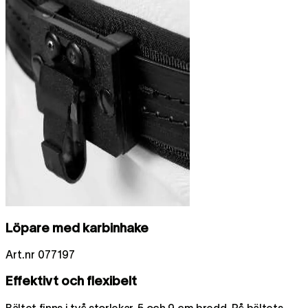
Löpare med karbinhake
Art.nr
077197
Effektivt och flexibelt
Bältet finns i två storlekar, 5 och 9 cm bredd. På bältets