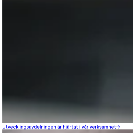
Utvecklingsavdelningen är hjärtat i vår verksamhet
→