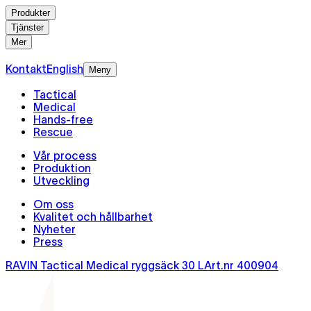
Produkter
Tjänster
Mer
Kontakt
English
Meny
Tactical
Medical
Hands-free
Rescue
Vår process
Produktion
Utveckling
Om oss
Kvalitet och hållbarhet
Nyheter
Press
RAVIN Tactical Medical ryggsäck 30 L
Art.nr
400904