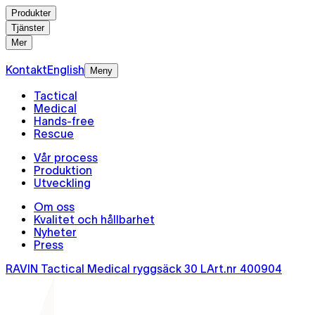
Produkter
Tjänster
Mer
Kontakt
English
Meny
Tactical
Medical
Hands-free
Rescue
Vår process
Produktion
Utveckling
Om oss
Kvalitet och hållbarhet
Nyheter
Press
RAVIN Tactical Medical ryggsäck 30 L
Art.nr
400904