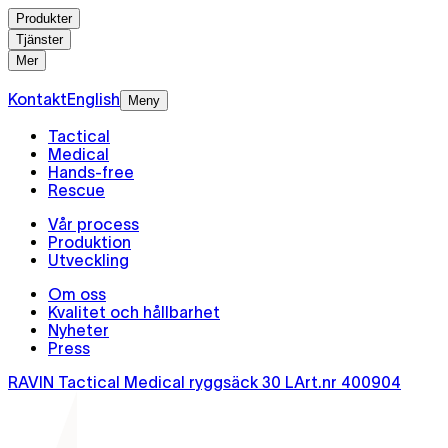
Produkter
Tjänster
Mer
Kontakt
English
Meny
Tactical
Medical
Hands-free
Rescue
Vår process
Produktion
Utveckling
Om oss
Kvalitet och hållbarhet
Nyheter
Press
RAVIN Tactical Medical ryggsäck 30 L
Art.nr
400904