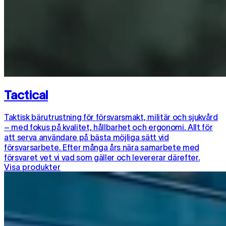
Tactical
Taktisk bärutrustning för försvarsmakt, militär och sjukvård
– med fokus på kvalitet, hållbarhet och ergonomi. Allt för
att serva användare på bästa möjliga sätt vid
försvarsarbete. Efter många års nära samarbete med
försvaret vet vi vad som gäller och levererar därefter.
Visa produkter