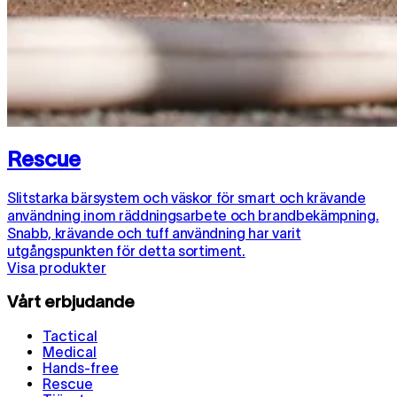
Rescue
Slitstarka bärsystem och väskor för smart och krävande
användning inom räddningsarbete och brandbekämpning.
Snabb, krävande och tuff användning har varit
utgångspunkten för detta sortiment.
Visa produkter
Vårt erbjudande
Tactical
Medical
Hands-free
Rescue