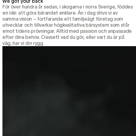
We got your back
För över hundra år sedan, i skogarna i norra Sverige, föddes
en idé: att göra bärandet enklare. Än i dag drivs vi av
samma vision – fortfarande ett familjeägt företag som
utvecklar och tillverkar högkvalitativa bärsystem som står
emot tidens prövningar. Alltid med passion och anpassade
efter dina behov. Oavsett vad du gör, eller vart du är på
väg, har vi din rygg.