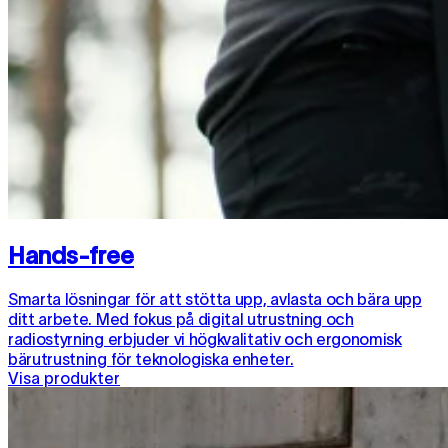
Hands-free
Smarta lösningar för att stötta upp, avlasta och bära upp
ditt arbete. Med fokus på digital utrustning och
radiostyrning erbjuder vi högkvalitativ och ergonomisk
bärutrustning för teknologiska enheter.
Visa produkter