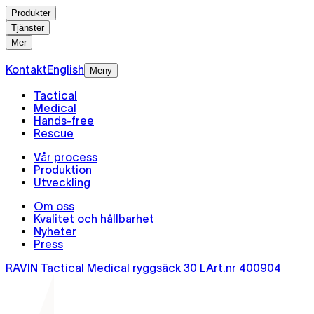
Produkter
Tjänster
Mer
Kontakt
English
Meny
Tactical
Medical
Hands-free
Rescue
Vår process
Produktion
Utveckling
Om oss
Kvalitet och hållbarhet
Nyheter
Press
RAVIN Tactical Medical ryggsäck 30 L
Art.nr
400904